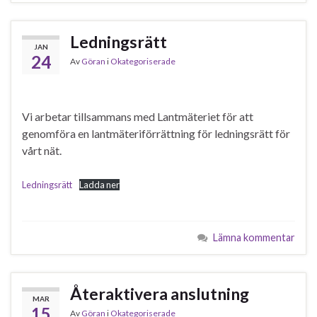
Ledningsrätt
JAN
24
Av
Göran
i
Okategoriserade
Vi arbetar tillsammans med Lantmäteriet för att
genomföra en lantmäteriförrättning för ledningsrätt för
vårt nät.
Ledningsrätt
Ladda ner
Lämna kommentar
Återaktivera anslutning
MAR
15
Av
Göran
i
Okategoriserade