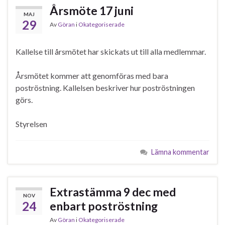
Årsmöte 17 juni
MAJ
29
Av
Göran
i
Okategoriserade
Kallelse till årsmötet har skickats ut till alla medlemmar.
Årsmötet kommer att genomföras med bara
poströstning. Kallelsen beskriver hur poströstningen
görs.
Styrelsen
Lämna kommentar
Extrastämma 9 dec med
NOV
24
enbart poströstning
Av
Göran
i
Okategoriserade