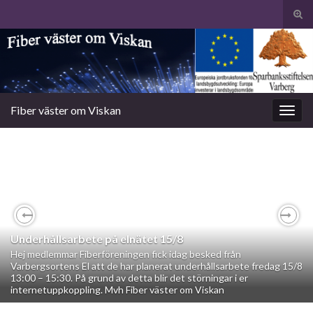
Slå
på/a
Search for:
sökf
Fiber väster om Viskan
Slå
på/av
navig
Previous
Nex
Underhållsarbete på elnätet 15/8
Hej medlemmar Fiberföreningen fick idag besked från
Varbergsortens El att de har planerat underhållsarbete fredag 15/8
13:00 – 15:30. På grund av detta blir det störningar i er
internetuppkoppling. Mvh Fiber väster om Viskan