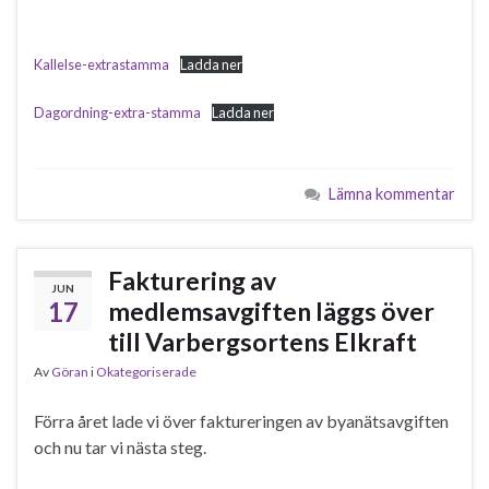
Kallelse-extrastamma
Ladda ner
Dagordning-extra-stamma
Ladda ner
Lämna kommentar
Fakturering av
JUN
17
medlemsavgiften läggs över
till Varbergsortens Elkraft
Av
Göran
i
Okategoriserade
Förra året lade vi över faktureringen av byanätsavgiften
och nu tar vi nästa steg.