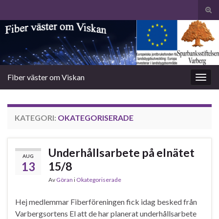
Slå
på/a
Search for:
sökf
Fiber väster om Viskan
Slå
på/av
navig
KATEGORI:
OKATEGORISERADE
Underhållsarbete på elnätet
AUG
13
15/8
Av
Göran
i
Okategoriserade
Hej medlemmar Fiberföreningen fick idag besked från
Varbergsortens El att de har planerat underhållsarbete