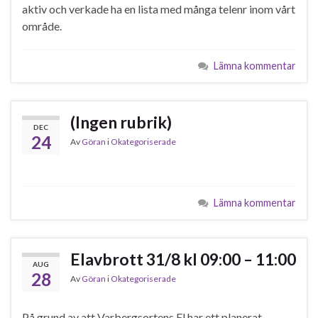
aktiv och verkade ha en lista med många telenr inom vårt
område.
Lämna kommentar
(Ingen rubrik)
DEC
24
Av
Göran
i
Okategoriserade
Lämna kommentar
Elavbrott 31/8 kl 09:00 – 11:00
AUG
28
Av
Göran
i
Okategoriserade
På grund av att Varbergsortens El har ett planerat