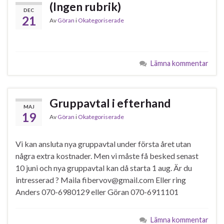
(Ingen rubrik)
DEC
21
Av
Göran
i
Okategoriserade
Lämna kommentar
Gruppavtal i efterhand
MAJ
19
Av
Göran
i
Okategoriserade
Vi kan ansluta nya gruppavtal under första året utan
några extra kostnader. Men vi måste få besked senast
10 juni och nya gruppavtal kan då starta 1 aug. Är du
intresserad ? Maila fibervov@gmail.com Eller ring
Anders 070-6980129 eller Göran 070-6911101
Lämna kommentar