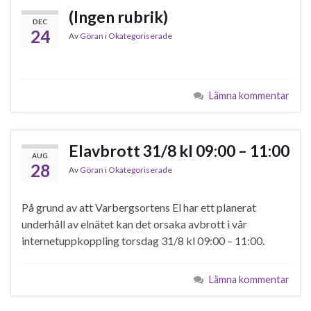
(Ingen rubrik)
DEC
24
Av
Göran
i
Okategoriserade
Lämna kommentar
Elavbrott 31/8 kl 09:00 – 11:00
AUG
28
Av
Göran
i
Okategoriserade
På grund av att Varbergsortens El har ett planerat
underhåll av elnätet kan det orsaka avbrott i vår
internetuppkoppling torsdag 31/8 kl 09:00 – 11:00.
Lämna kommentar