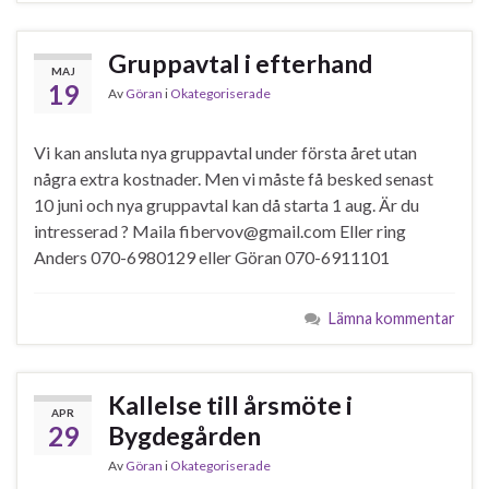
Gruppavtal i efterhand
MAJ
19
Av
Göran
i
Okategoriserade
Vi kan ansluta nya gruppavtal under första året utan
några extra kostnader. Men vi måste få besked senast
10 juni och nya gruppavtal kan då starta 1 aug. Är du
intresserad ? Maila fibervov@gmail.com Eller ring
Anders 070-6980129 eller Göran 070-6911101
Lämna kommentar
Kallelse till årsmöte i
APR
29
Bygdegården
Av
Göran
i
Okategoriserade