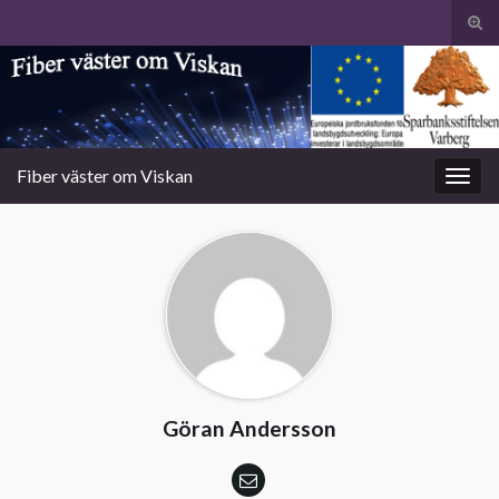
Slå
på/a
Search for:
sökf
Fiber väster om Viskan
Slå
på/av
navig
Göran Andersson