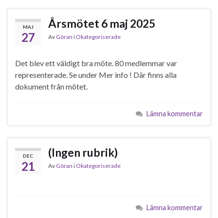
Årsmötet 6 maj 2025
MAJ
27
Av
Göran
i
Okategoriserade
Det blev ett väldigt bra möte. 80 medlemmar var
representerade. Se under Mer info ! Där finns alla
dokument från mötet.
Lämna kommentar
(Ingen rubrik)
DEC
21
Av
Göran
i
Okategoriserade
Lämna kommentar